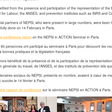
fited from the presence and participation of the representation of th
 for Labour, the ANSES, and prevention institutes such as INRS and 
ial partners of NEPSI, who were present in large numbers, were keen to 
fully done on 14 February in Paris.
e conference report
on the NEPSI in ACTION Seminar in Paris.
 80 personnes ont participé au séminaire à Paris pour découvrir les nou
s bonnes pratiques et la législation française.
ons bénéficié de la présence et de la participation de la représentat
on générale du travail, de l’ANSES, et des instituts de prévention tels q
tenaires sociaux du NEPSI, présents en nombre, avaient à cœur de mett
c succès le 14 février à Paris.
otre rapport de conférence
sur le séminaire NEPSI en ACTION à Paris.