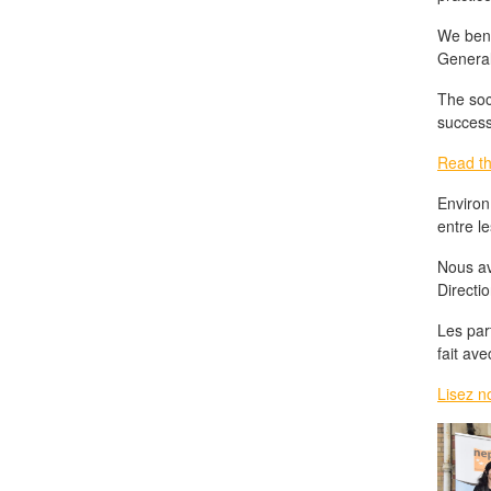
We bene
General
The soc
success
Read th
Environ
entre le
Nous av
Directi
Les par
fait ave
Lisez n