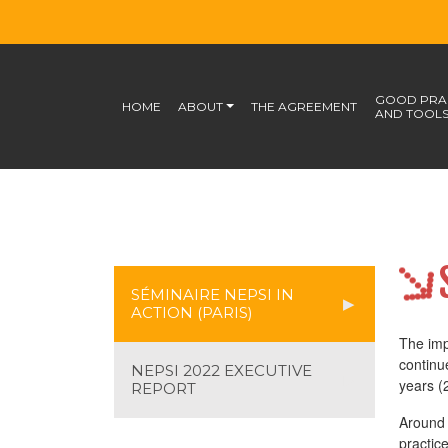
GOOD PRAC
HOME
ABOUT
THE AGREEMENT
AND TOOL
SÉMINAIRE NEPSI IN
ACTION (PARIS)
The imp
continu
NEPSI 2022 EXECUTIVE
years (
REPORT
Around 
practic