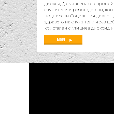
диоксид*, съставена от европе
служители и работодатели, които
подписали Социалния диалог „
здравето на служители чрез до
кристален силициев диоксид и
MORE