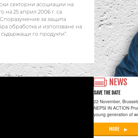
йски секторни асоциации на
 на 25 април 2006 г. са
Споразумение за защита
бра обработка и използване на
 съдържащи го продукти“.
NEWS
SAVE THE DATE
22 November, Brussels
NEPSI IN ACTION Prog
young generation of w
MORE