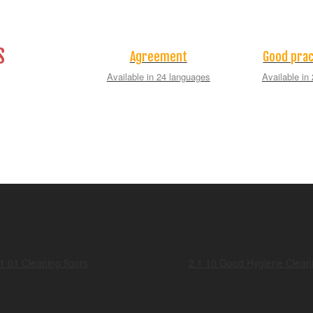
S
Agreement
Good prac
Available in 24 languages
Available in
1 01 Cleaning floors
2 1 10 Good Hygiene Cleani