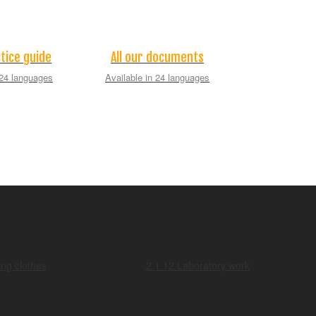
tice guide
All our documents
 24 languages
Available in 24 languages
ng clothes
2 1 12 Laboratory work