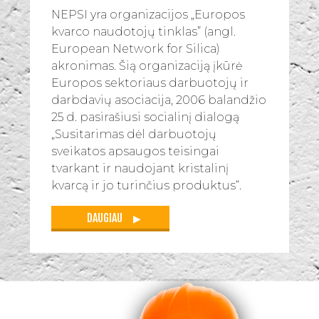
NEPSI yra organizacijos „Europos
kvarco naudotojų tinklas” (angl.
European Network for Silica)
akronimas. Šią organizaciją įkūrė
Europos sektoriaus darbuotojų ir
darbdavių asociacija, 2006 balandžio
25 d. pasirašiusi socialinį dialogą
„Susitarimas dėl darbuotojų
sveikatos apsaugos teisingai
tvarkant ir naudojant kristalinį
kvarcą ir jo turinčius produktus“.
DAUGIAU