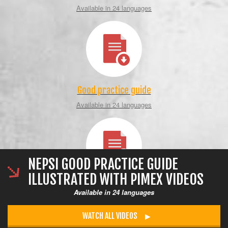
Available in 24 languages
Good practice guide
Available in 24 languages
NEPSI GOOD PRACTICE GUIDE
ILLUSTRATED WITH PIMEX VIDEOS
All our documents
Available in 24 languages
Available in 24 languages
WATCH ALL VIDEOS