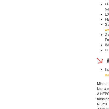
EU
Ne
EX
FE
Gl
ww
Gl
Eu
IM
UE
In
eu
Minden 
közt 4 
A NEPSI
társeln
NEPSI T