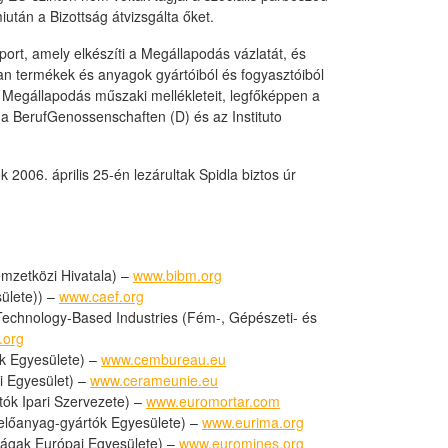
után a Bizottság átvizsgálta őket.
rt, amely elkészíti a Megállapodás vázlatát, és
yan termékek és anyagok gyártóiból és fogyasztóiból
 a Megállapodás műszaki mellékleteit, legfőképpen a
 a BerufGenossenschaften (D) és az Instituto
2006. április 25-én lezárultak Spidla biztos úr
emzetközi Hivatala) –
www.bibm.org
ülete)) –
www.caef.org
Technology-Based Industries (Fém-, Gépészeti- és
.org
 Egyesülete) –
www.cembureau.eu
 Egyesület) –
www.cerameunie.eu
ók Ipari Szervezete) –
www.euromortar.com
előanyag-gyártók Egyesülete) –
www.eurima.org
rágak Európai Egyesülete) –
www.euromines.org