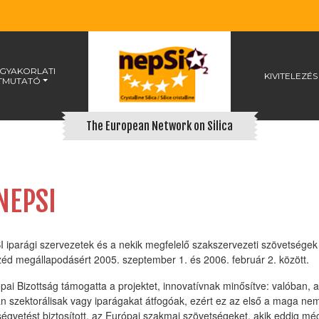
 GYAKORLATI
KIVITELEZÉS
TMUTATÓ
The European Network on Silica
NEPSI
 iparági szervezetek és a nekik megfelelő szakszervezeti szövetségek tá
éd megállapodásért 2005. szeptember 1. és 2006. február 2. között.
pai Bizottság támogatta a projektet, innovatívnak minősítve: valóban,
an szektorálisak vagy iparágakat átfogóak, ezért ez az első a maga ne
ségvetést biztosított, az Európai szakmai szövetségeket, akik eddig mé