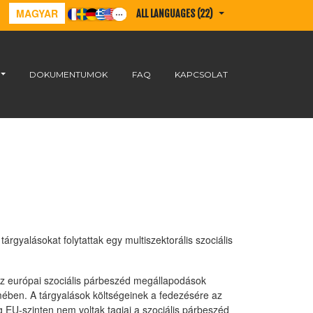
MAGYAR
ALL LANGUAGES (22)
DOKUMENTUMOK
FAQ
KAPCSOLAT
rgyalásokat folytattak egy multiszektorális szociális
 az európai szociális párbeszéd megállapodások
mében. A tárgyalások költségeinek a fedezésére az
g EU-szinten nem voltak tagjai a szociális párbeszéd