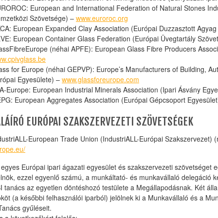
ROROC: European and International Federation of Natural Stones Ind
mzetközi Szövetsége) –
www.euroroc.org
CA: European Expanded Clay Association (Európai Duzzasztott Agyag
VE: European Container Glass Federation (Európai Üvegtartály Szöve
assFibreEurope (néhai APFE): European Glass Fibre Producers Associa
w.cpivglass.be
ass for Europe (néhai GEPVP): Europe’s Manufacturers of Building, Au
rópai Egyesülete) –
www.glassforeurope.com
A-Europe: European Industrial Minerals Association (Ipari Ásvány Egye
PG: European Aggregates Association (Európai Gépcsoport Egyesület
ALÁÍRÓ EURÓPAI SZAKSZERVEZETI SZÖVETSÉGEK
dustriALL-European Trade Union (IndustriALL-Európai Szakszervezet
rope.eu/
egyes Európai ipari ágazati egyesület és szakszervezeti szövetséget egy
elnök, ezzel egyenlő számú, a munkáltató- és munkavállaló delegáció k
 tanács az egyetlen döntéshozó testülete a Megállapodásnak. Két álland
ököt (a későbbi felhasználói iparból) jelölnek ki a Munkavállaló és a Mu
anács gyűléseit.