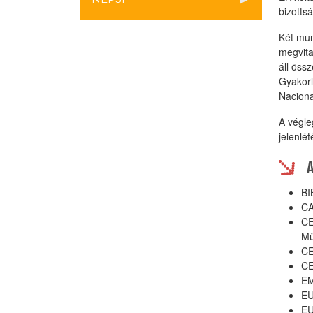
bizotts
Két mun
megvita
áll öss
Gyakorl
Naciona
A végle
jelenlé
BI
CA
CE
Mű
CE
CE
EM
EU
EU