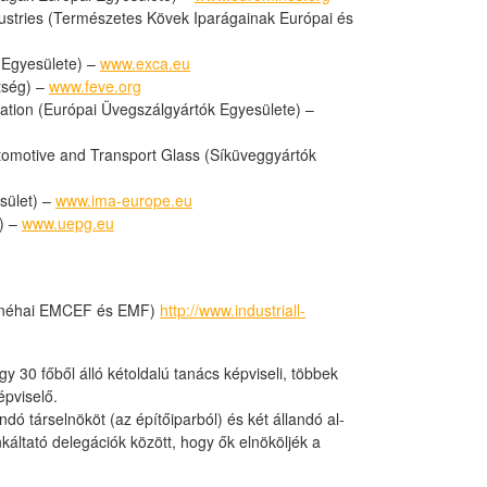
ustries (Természetes Kövek Iparágainak Európai és
 Egyesülete) –
www.exca.eu
tség) –
www.feve.org
tion (Európai Üvegszálgyártók Egyesülete) –
tomotive and Transport Glass (Síküveggyártók
sület) –
www.ima-europe.eu
) –
www.uepg.eu
) (néhai EMCEF és EMF)
http://www.industriall-
 30 főből álló kétoldalú tanács képviseli, többek
épviselő.
ó társelnököt (az építőiparból) és két állandó al-
nkáltató delegációk között, hogy ők elnököljék a