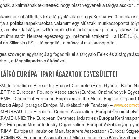
ágnak, alkalmasnak tekintették, hogy részt vegyenek a tárgyalásokon, mi
kacsoportot állítottak fel a tárgyalásokhoz: egy Kormánymű munkacsopo
tja a politikai aspektusokat, valamint egy Műszaki munkacsoportot (ol
ze, amelyek kristályos szilícium-dioxidot tartalmaznak), amely elkészíti
ati útmutatót. Nemzeti egészségügyi intézetek szakértői – a HSE (UK),
l de Silicosis (ES) – támogatták a műszaki munkacsoportot.
ges szöveget egyhangúlag fogadták el a tárgyaló Felek és a tárgyalások 
tében, a Megállapodás aláírásával.
ALÁÍRÓ EURÓPAI IPARI ÁGAZATOK EGYESÜLETEI
BM: International Bureau for Precast Concrete (Előre Gyártott Beton N
EF The European Foundry Association ((Európai Öntőműhelyek Egyes
EMET: Council of European Employers of the Metal, Engineering and 
szaki Alapú Iparágak Európai Munkáltatóinak Tanácsa) –
www.ceemet
MBUREAU: The European Cement Association (Európai Öntőműhelyek
RAME-UNIE: The European Ceramics Industries (Európai Kerámiaipari
O: European Mortar Industry Organization (Európai Vakolóanyag-gyárt
RIMA: European Insulation Manufacturers Association (Európai Sziget
ROMINES: European Association of Mining Industries (Bányászati Ipa