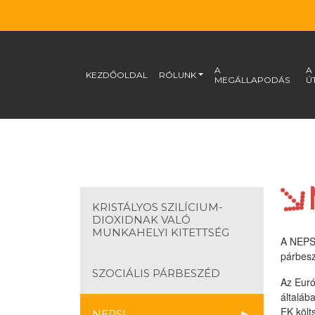
A
A
KEZDŐOLDAL
RÓLUNK
MEGÁLLAPODÁS
Ú
KRISTÁLYOS SZILÍCIUM-
DIOXIDNAK VALÓ
MUNKAHELYI KITETTSÉG
A NEPSI
párbesz
SZOCIÁLIS PÁRBESZÉD
Az Euró
általáb
EK költ
NEPSI