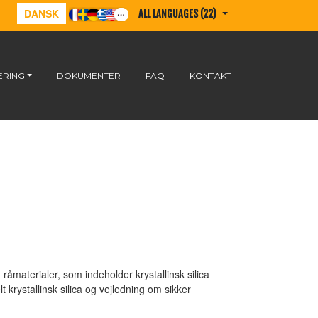
DANSK
ALL LANGUAGES (22)
ERING
DOKUMENTER
FAQ
KONTAKT
åmaterialer, som indeholder krystallinsk silica
t krystallinsk silica og vejledning om sikker