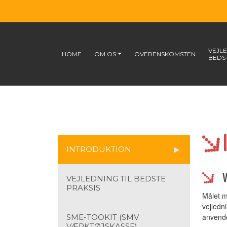
VEJLE
HOME
OM OS
OVERENSKOMSTEN
BEDS
INTRODUKTION
VEJLEDNING TIL BEDSTE
PRAKSIS
Målet m
vejledni
anvende
SME-TOOKIT (SMV
VÆRKTØJSKASSE)