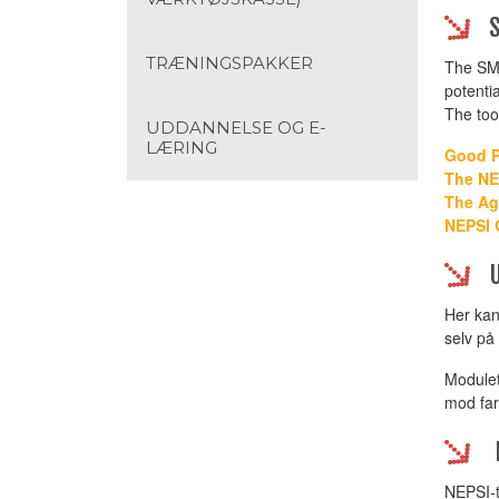
TRÆNINGSPAKKER
The SME
potentia
The too
UDDANNELSE OG E-
LÆRING
Good P
The NE
The Ag
NEPSI 
Her kan
selv på
Modulet
mod far
NEPSI-t