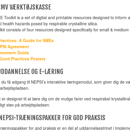
SMV VÆRKTØJSKASSE
 Toolkit is a set of digital and printable resources designed to inform
l health hazards posed by respirable crystalline silica.
lkit consists of four resources designed specifically for small & medium
ractices: A Guide for SMEs
PSI Agreement
reement Guide
Good Practices Posters
UDDANNELSE OG E-LÆRING
 du få adgang til NEPSI’s interaktive læringsmodul, som giver dig de vær
 arbejdspladsen.
 er designet til at lære dig om de mulige farer ved respirabel krystallin
ligt støv på arbejdspladsen.
NEPSI-TRÆNINGSPAKKER FOR GOD PRAKSIS
ræningspakker for god praksis er en del af uddannelsestrinet i implem