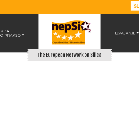
S
K ZA
IZVAJANJE
O PRAKSO
The European Network on Silica