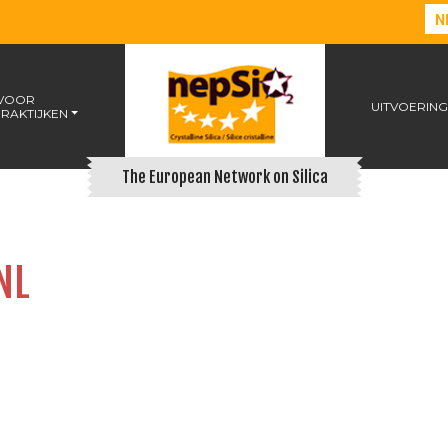
N
 VOOR
UITVOERING
RAKTIJKEN
The European Network on Silica
NL