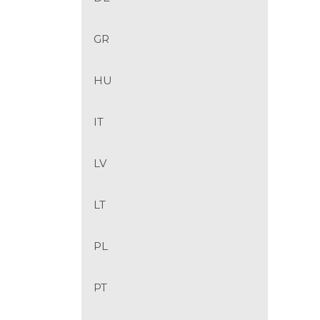
GR
HU
IT
LV
LT
PL
PT