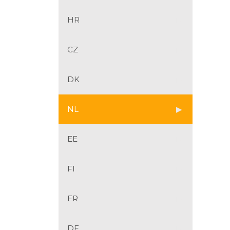
HR
CZ
DK
NL
EE
FI
FR
DE