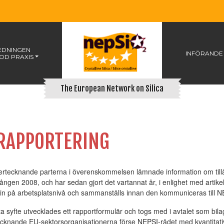
EDNINGEN
INFÖRANDE
GOD PRAXIS
The European Network on Silica
RAPPORTERING
rtecknande parterna i överenskommelsen lämnade information om tillä
gången 2008, och har sedan gjort det vartannat år, i enlighet med artik
in på arbetsplatsnivå och sammanställs innan den kommuniceras till N
ta syfte utvecklades ett rapportformulär och togs med i avtalet som bil
cknande EU-sektorsorganisationerna förse NEPSI-rådet med kvantitat