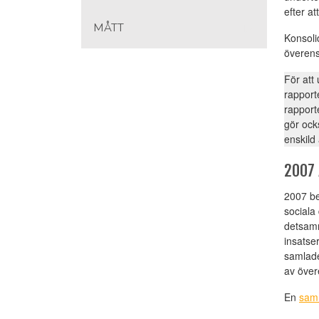
efter at
MÅTT
Konsoli
överens
För att
rapport
rapport
gör ocks
enskild
2007
2007 be
sociala
detsamm
insatse
samlade
av över
En
sam