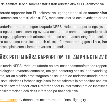
t de samlats in och sammanställts från arbetsplats- till EU-sektorsnivå.
derade rapporter från EU-sektorsnivå utgör grunden till en
sammanfatt
kommelsen som skickas till EG, medlemsstaterna och myndigheterna so
 underlätta rapporteringen skapade NEPSI-rådet ett rapporteringssystem
eringsrutin och insamling av data och därmed sammanhängande resulta
eringsuppgifterna och arbetsbördan med sammanställning för de sektor
å att samma instruktioner och riktlinjer för rapportering ges till alla, f
 arbetsplats som tillämpar överenskommelsen.
 ÅRS PRELIMINÄRA RAPPORT OM TILLÄMPNINGEN AV
slutade NEPSI-rådet att utfärda en preliminär sammanfattande rapport
 dialogens ”överenskommelse, om god hantering och säker användning av
a, för att skydda arbetstagares hälsa” inom de undertecknande bransch
r som inleddes i förhandlingsfasen för att säkerställa omedelbar och e
s det sex månader efter ikraftträdandet in information om de insatser 
enskommelsen och dess införande på nationell nivå.
manfattning
av denna preliminära rapport finns tillgänglig.