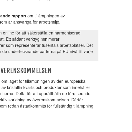
ande rapport
om tillämpningen av
m är ansvariga för arbetsmiljö.
 online för att säkerställa en harmoniserad
t. Ett sådant verktyg minimerar
er som representerar tusentals arbetsplatser. Det
rån de undertecknande parterna på EU-nivå till varje
 ÖVERENSKOMMELSEN
 om läget för tillämpningen av den europeiska
 kristallin kvarts och produkter som innehåller
erna. Detta för att upprätthålla de förutseende
ffektiv spridning av överenskommelsen. Därför
som redan åstadkommits för fullständig tillämpning