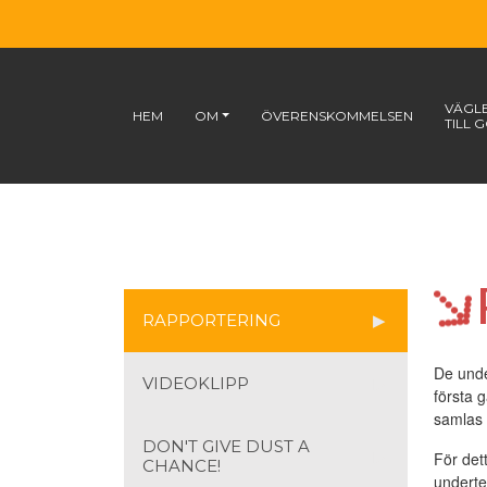
VÄGL
HEM
OM
ÖVERENSKOMMELSEN
TILL 
RAPPORTERING
De unde
VIDEOKLIPP
första 
samlas 
DON'T GIVE DUST A
För det
CHANCE!
underte