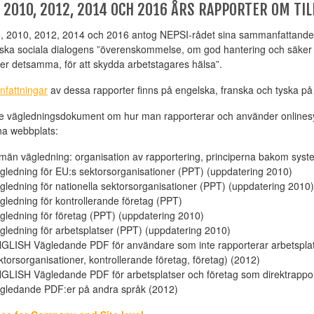
, 2010, 2012, 2014 OCH 2016 ÅRS RAPPORTER OM 
, 2010, 2012, 2014 och 2016 antog NEPSI-rådet sina sammanfattande 
ska sociala dialogens ”överenskommelse, om god hantering och säker a
ler detsamma, för att skydda arbetstagares hälsa”.
fattningar
av dessa rapporter finns på engelska, franska och tyska 
e vägledningsdokument om hur man rapporterar och använder onlinesys
a webbplats:
lmän vägledning: organisation av rapportering, principerna bakom sys
gledning för EU:s sektorsorganisationer (PPT) (uppdatering 2010)
gledning för nationella sektorsorganisationer (PPT) (uppdatering 2010)
gledning för kontrollerande företag (PPT)
gledning för företag (PPT) (uppdatering 2010)
gledning för arbetsplatser (PPT) (uppdatering 2010)
GLISH Vägledande PDF för användare som inte rapporterar arbetsplatsu
ktorsorganisationer, kontrollerande företag, företag) (2012)
GLISH Vägledande PDF för arbetsplatser och företag som direktrapport
gledande PDF:er på andra språk (2012)