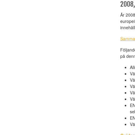
2008
År 2008
europei
innehål
Samman
Följand
på denn
Al
Vä
Vä
Vä
Vä
Vä
EN
se
EN
Vä