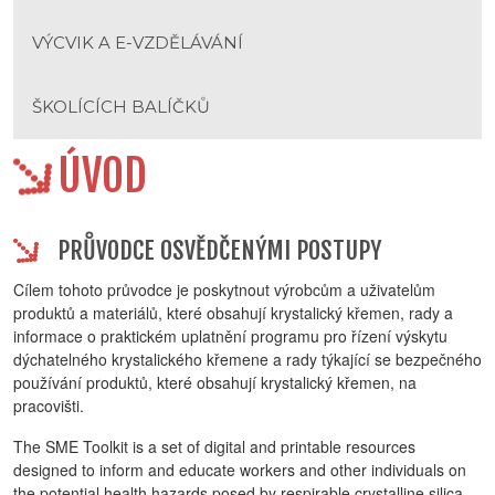
VÝCVIK A E-VZDĚLÁVÁNÍ
ŠKOLÍCÍCH BALÍČKŮ
ÚVOD
PRŮVODCE OSVĚDČENÝMI POSTUPY
Cílem tohoto průvodce je poskytnout výrobcům a uživatelům
produktů a materiálů, které obsahují krystalický křemen, rady a
informace o praktickém uplatnění programu pro řízení výskytu
dýchatelného krystalického křemene a rady týkající se bezpečného
používání produktů, které obsahují krystalický křemen, na
pracovišti.
The SME Toolkit is a set of digital and printable resources
designed to inform and educate workers and other individuals on
the potential health hazards posed by respirable crystalline silica.